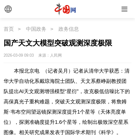
国情
国情
助残
一带一路
首页
>
中国政务
>
政务信息
海洋
草原
湾区
国产天文大模型突破观测深度极限
联盟
心理
老年
2026-03-09 09:03
来源：人民网
本报北京电 （记者吴月）记者从清华大学获悉：清
华大学自动化系戴琼海院士团队、天文系蔡峥副教授团
队提出AI天文观测增强模型“星衍”，攻克极低信噪比下的
高保真光子重构难题，突破天文观测深度极限，将詹姆
斯·韦布空间望远镜探测深度提升1个星等（天体亮度单
位），探测准确度提升1.6个星等，绘制出极致深空星系
图像。相关研究成果发表于国际学术期刊《科学》。