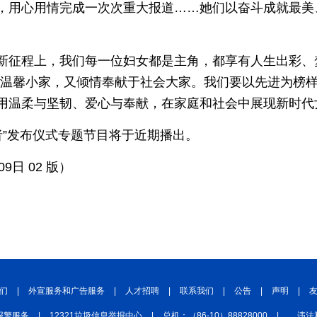
，用心用情完成一次次重大报道……她们以奋斗成就最美
新征程上，我们每一位妇女都是主角，都享有人生出彩、
好温馨小家，又倾情奉献于社会大家。我们要以先进为榜
用温柔与坚韧、爱心与奉献，在家庭和社会中展现新时代
斗者”发布仪式专题节目将于近期播出。
9日 02 版）
们
|
外宣服务和广告服务
|
人才招聘
|
联系我们
|
公告
|
声明
|
报警服务
|
12321垃圾信息举报中心
|
总机：（86-10）88828000
|
违法