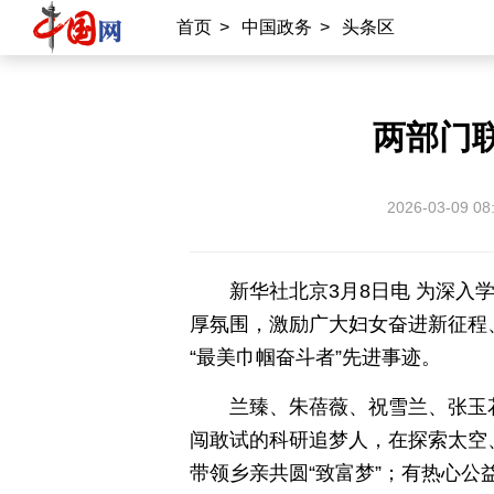
承建网站
首页
>
中国政务
>
头条区
中国公共关系协会
南南合作知识分享
雍和宫
中国大洋事务管理局
两部门联
专业平台
2026-03-09 08
中国供应商
商务
物联
应急
北京时间
记录中国
数字经济
新华社北京3月8日电 为深
厚氛围，激励广大妇女奋进新征程、
“最美巾帼奋斗者”先进事迹。
外宣平台
兰臻、朱蓓薇、祝雪兰、张玉
丝路中国
中国湖北
中部纵览
闯敢试的科研追梦人，在探索太空
常德
兴安岭上兴安盟
Hello天津
带领乡亲共圆“致富梦”；有热心