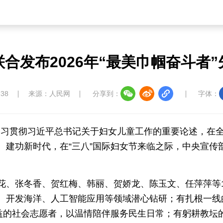
中国大洋协会
中国藏学研究中心
南南人
合发布2026年“最美巾帼奋斗者
:38
来源：人民网
分享到：
字体：
教育
儒学
娱乐
微视
生活
中国溯源
数智中国
康养中国
影视
入学习贯彻习近平总书记关于妇女儿童工作的重要论述，在
建功新时代，在“三八”国际妇女节来临之际，中央宣传部
花、张冬香、贺红梅、韩丽、贺娇龙、陈玉文、任萍萍等
中国四川
七彩云南
浪潮资讯
衢州有礼
、开发海洋、人工智能应用等领域潜心钻研；有扎根一线
圣洁西藏
天辽地宁
壮美广西
大美黑
公益的社会志愿者，以温情陪伴服务民生日常；有躬耕教坛