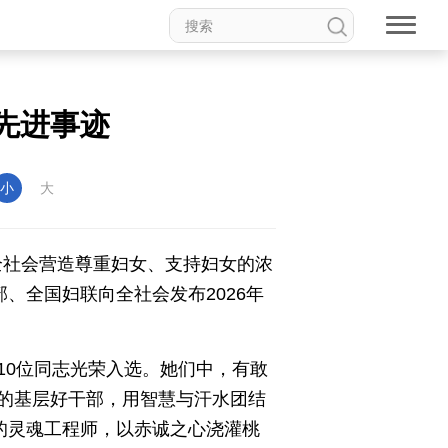
权论坛
中国妇女儿童博物馆
”先进事迹
小
大
食品
道家文化
音乐
动漫
高校中国
印象中国
全社会营造尊重妇女、支持妇女的浓
、全国妇联向全社会发布2026年
10位同志光荣入选。她们中，有敢
新温州
海丝
海峡
的基层好干部，用智慧与汗水团结
龙江
Hello重庆
今日山西
的灵魂工程师，以赤诚之心浇灌桃