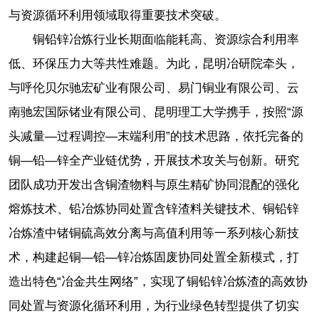
与资源循环利用领域取得重要技术突破。
铜铅锌冶炼行业长期面临能耗高、资源综合利用率
低、环保压力大等共性难题。为此，昆明冶研院牵头，
与呼伦贝尔驰宏矿业有限公司、易门铜业有限公司、云
南驰宏国际锗业有限公司、昆明理工大学携手，按照“源
头减量—过程调控—末端利用”的技术思路，依托完备的
铜—铅—锌全产业链优势，开展技术攻关与创新。研究
团队成功开发出含铜渣物料与原生精矿协同混配的强化
熔炼技术、铅冶炼协同处置含锌渣料关键技术、铜铅锌
冶炼渣中锗铜硫高效分离与高值利用等一系列核心新技
术，构建起铜—铅—锌冶炼固废协同处置全新模式，打
造出特色“冶金共生网络”，实现了铜铅锌冶炼渣的高效协
同处置与资源化循环利用，为行业绿色转型提供了切实