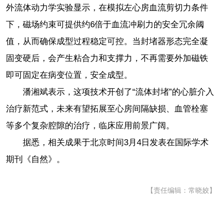
外流体动力学实验显示，在模拟左心房血流剪切力条件
下，磁场约束可提供约6倍于血流冲刷力的安全冗余阈
值，从而确保成型过程稳定可控。当封堵器形态完全凝
固变硬后，会产生粘合力和支撑力，不再需要外加磁铁
即可固定在病变位置，安全成型。
潘湘斌表示，这项技术开创了“流体封堵”的心脏介入
治疗新范式，未来有望拓展至心房间隔缺损、血管栓塞
等多个复杂腔隙的治疗，临床应用前景广阔。
据悉，相关成果于北京时间3月4日发表在国际学术
期刊《自然》。
【责任编辑：常晓姣】