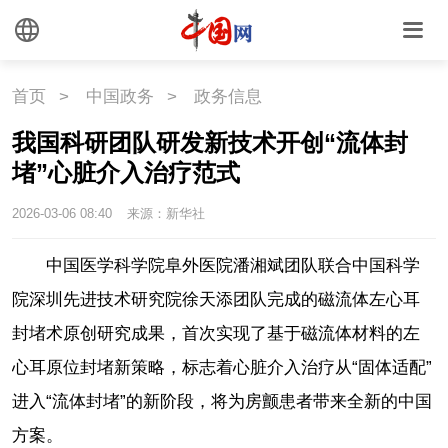
首页
>
中国政务
>
政务信息
我国科研团队研发新技术开创“流体封
堵”心脏介入治疗范式
2026-03-06 08:40
来源：新华社
中国医学科学院阜外医院潘湘斌团队联合中国科学
院深圳先进技术研究院徐天添团队完成的磁流体左心耳
封堵术原创研究成果，首次实现了基于磁流体材料的左
心耳原位封堵新策略，标志着心脏介入治疗从“固体适配”
进入“流体封堵”的新阶段，将为房颤患者带来全新的中国
方案。