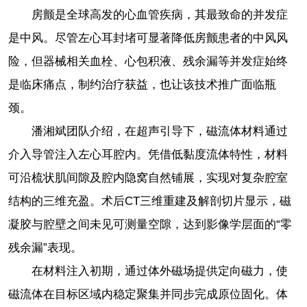
房颤是全球高发的心血管疾病，其最致命的并发症
是中风。尽管左心耳封堵可显著降低房颤患者的中风风
险，但器械相关血栓、心包积液、残余漏等并发症始终
是临床痛点，制约治疗获益，也让该技术推广面临瓶
颈。
潘湘斌团队介绍，在超声引导下，磁流体材料通过
介入导管注入左心耳腔内。凭借低黏度流体特性，材料
可沿梳状肌间隙及腔内隐窝自然铺展，实现对复杂腔室
结构的三维充盈。术后CT三维重建及解剖切片显示，磁
凝胶与腔壁之间未见可测量空隙，达到影像学层面的“零
残余漏”表现。
在材料注入初期，通过体外磁场提供定向磁力，使
磁流体在目标区域内稳定聚集并同步完成原位固化。体