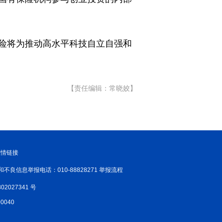
险将为推动高水平科技自立自强和
【责任编辑：常晓姣】
友情链接
和不良信息举报电话：010-88828271 举报流程
02027341 号
040