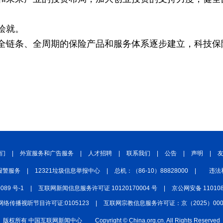
绘就。
全链条、全周期的保险产品和服务体系逐步建立，科技保
们
|
外宣服务和广告服务
|
人才招聘
|
联系我们
|
公告
|
声明
|
报警服务
|
12321垃圾信息举报中心
|
总机：（86-10）88828000
|
违法
0089 号-1
|
互联网新闻信息服务许可证 10120170004 号
|
京公网安备 110108
网络传播视听节目许可证:0105123
|
互联网宗教信息服务许可证：京（2025）0000
版权所有 中国互联网新闻中心
Copyright © China.org.cn. All Rights Reserved