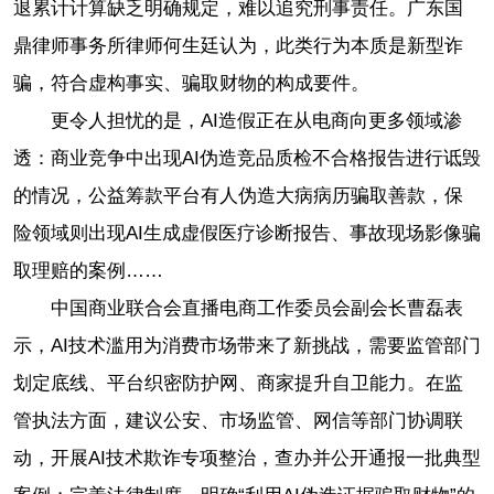
退累计计算缺乏明确规定，难以追究刑事责任。广东国
鼎律师事务所律师何生廷认为，此类行为本质是新型诈
骗，符合虚构事实、骗取财物的构成要件。
更令人担忧的是，AI造假正在从电商向更多领域渗
透：商业竞争中出现AI伪造竞品质检不合格报告进行诋毁
的情况，公益筹款平台有人伪造大病病历骗取善款，保
险领域则出现AI生成虚假医疗诊断报告、事故现场影像骗
取理赔的案例……
中国商业联合会直播电商工作委员会副会长曹磊表
示，AI技术滥用为消费市场带来了新挑战，需要监管部门
划定底线、平台织密防护网、商家提升自卫能力。在监
管执法方面，建议公安、市场监管、网信等部门协调联
动，开展AI技术欺诈专项整治，查办并公开通报一批典型