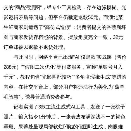
交的“商品污渍图”，经专业工具检测，存在边缘模糊、光
影逻辑矛盾等问题，但平台仍裁定退款50元。而湖北某
生鲜商家则遭遇了“高仿式造假”：消费者提交的香蕉腐坏
图与商家发货存档照的背景、摆放角度完全一致，32元
订单却被以退款不退货处理。
与此同时，网络平台已出现“AI‘仅退款’实战课（售价
288元）”“假图二次优化”等付费服务，宣称“单账号月入
千元”，教程包含“光影匹配技巧”“多角度瑕疵生成”等进阶
内容。在社交平台上，部分用户将违法行为美化为“薅羊
毛智慧”，诱导普通消费者参与。
记者实测了3款主流生成式AI工具，发送了一张桃子
照片，输入指令1分钟后，一张表皮布满深浅不一的褐色
霉斑、果蒂处呈现局部软烂凹陷的假图即生成，肉眼难