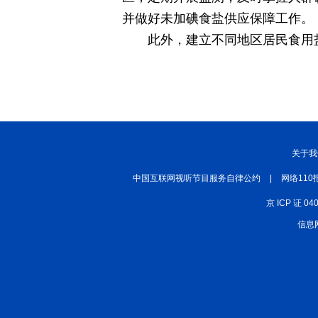
并做好未加碘食盐供应保障工作。
丝路中国
中国湖北
中部纵览
此外，建立不同地区居民食用
常德
兴安岭上兴安盟
Hello天津
秀山丽水
关于我
中国互联网视听节目服务自律公约
|
网络110
京 ICP 证 04
信息