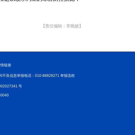
新温州
海丝
海峡
龙江
Hello重庆
今日山西
【责任编辑：常晓姣】
友情链接
和不良信息举报电话：010-88828271 举报流程
02027341 号
040