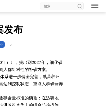
案发布
权论坛
中国妇女儿童博物馆
小
大
0年）》，提出到2027年，细化碘
同人群针对性的补碘方案。
食品
道家文化
音乐
测体系进一步健全完善，碘营养评
害达到控制状态，重点人群碘营养
动漫
高校中国
印象中国
盐碘含量标准的碘盐；在适碘地
推进以改水为主的综合防控措施，