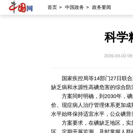
首页
>
中国政务
>
政务要闻
国情
助残
一带一路
海洋
承建网站
科学
中国公共关系协会
南南合作知识分享
2026-03-02 09
雍和宫
中国大洋事务管理局
国家疾控局等14部门27日联合
专业平台
缺乏病和水源性高碘危害的综合防
中国供应商
商务
物联
应急
方案同时明确，到2030年
价、现症病人治疗管理体系更加成
北京时间
记录中国
数字经济
水平始终保持适宜水平，公众碘营
方案要求，在碘缺乏地区，实
外宣平台
区，定期开展监测，及时掌握人群