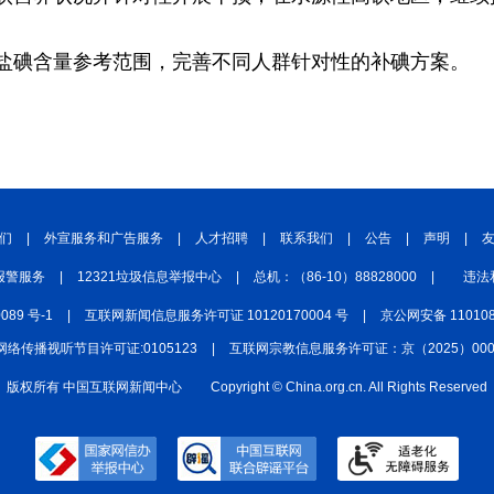
中国四川
七彩云南
浪潮资讯
衢州有礼
盐碘含量参考范围，完善不同人群针对性的补碘方案。
圣洁西藏
天辽地宁
壮美广西
大美黑
们
|
外宣服务和广告服务
|
人才招聘
|
联系我们
|
公告
|
声明
|
报警服务
|
12321垃圾信息举报中心
|
总机：（86-10）88828000
|
违法
0089 号-1
|
互联网新闻信息服务许可证 10120170004 号
|
京公网安备 110108
网络传播视听节目许可证:0105123
|
互联网宗教信息服务许可证：京（2025）0000
版权所有 中国互联网新闻中心
Copyright © China.org.cn. All Rights Reserved