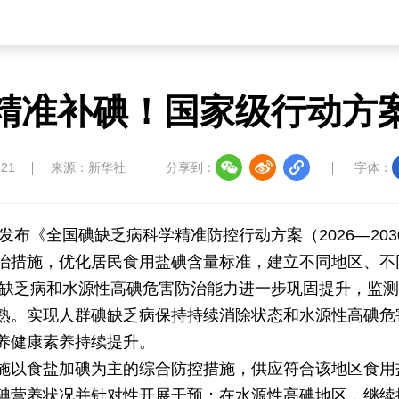
草原
湾区
联盟
心理
老年
精准补碘！国家级行动方
中国大洋协会
中国藏学研究中心
南南人
:21
来源：新华社
分享到：
字体：
发布《全国碘缺乏病科学精准防控行动方案（2026—203
治措施，优化居民食用盐碘含量标准，建立不同地区、不
教育
儒学
娱乐
微视
生活
，碘缺乏病和水源性高碘危害防治能力进一步巩固提升，监
熟。实现人群碘缺乏病保持持续消除状态和水源性高碘危
中国溯源
数智中国
康养中国
影视
养健康素养持续提升。
施以食盐加碘为主的综合防控措施，供应符合该地区食用
碘营养状况并针对性开展干预；在水源性高碘地区，继续