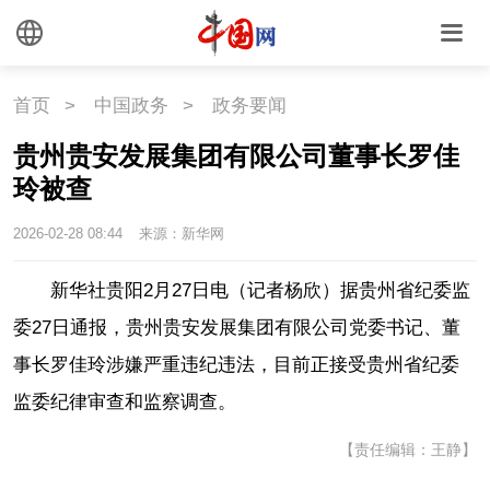
外媒观察
中国关键词
文化
首页
>
中国政务
>
政务要闻
贵州贵安发展集团有限公司董事长罗佳
文化
文创
艺术
玲被查
时尚
旅游
铁路
2026-02-28 08:44
来源：新华网
悦读
民藏
中医
新华社贵阳2月27日电（记者杨欣）据贵州省纪委监
委27日通报，贵州贵安发展集团有限公司党委书记、董
中国瓷
事长罗佳玲涉嫌严重违纪违法，目前正接受贵州省纪委
监委纪律审查和监察调查。
国情
【责任编辑：王静】
国情
助残
一带一路