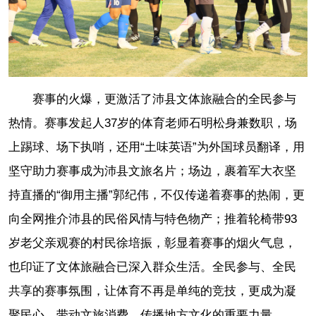
赛事的火爆，更激活了沛县文体旅融合的全民参与
热情。赛事发起人37岁的体育老师石明松身兼数职，场
上踢球、场下执哨，还用“土味英语”为外国球员翻译，用
坚守助力赛事成为沛县文旅名片；场边，裹着军大衣坚
持直播的“御用主播”郭纪伟，不仅传递着赛事的热闹，更
向全网推介沛县的民俗风情与特色物产；推着轮椅带93
岁老父亲观赛的村民徐培振，彰显着赛事的烟火气息，
也印证了文体旅融合已深入群众生活。全民参与、全民
共享的赛事氛围，让体育不再是单纯的竞技，更成为凝
聚民心、带动文旅消费、传播地方文化的重要力量。