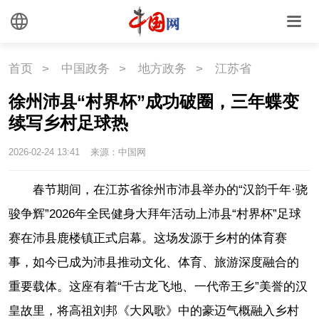
首页
>
中国政务
>
地方政务
>
江苏省
徐州沛县“村界杯”成功破圈，三年蝶变
续写乡村足球热
2026-02-24 13:41
来源：中国网
春节期间，在江苏省徐州市沛县举办的“汉韵千年·骁
骏争辉”2026年全民健身大拜年活动上沛县“村界杯”足球
赛在沛县鹿楼镇正式启幕。这场发源于乡村的体育赛
事，如今已成为沛县推动文化、体育、旅游深度融合的
重要载体。这座有着“千古龙飞地、一代帝王乡”美誉的汉
皇故里，将高祖刘邦《大风歌》中的豪迈气概融入乡村