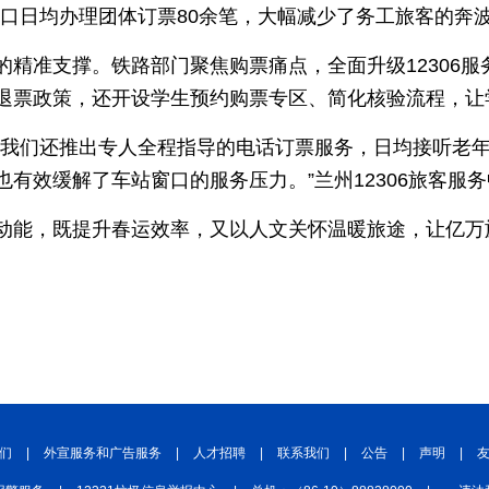
窗口日均办理团体订票80余笔，大幅减少了务工旅客的奔
的精准支撑。铁路部门聚焦购票痛点，全面升级12306
退票政策，还开设学生预约购票专区、简化核验流程，让
，我们还推出专人全程指导的电话订票服务，日均接听老
有效缓解了车站窗口的服务压力。”兰州12306旅客服
动能，既提升春运效率，又以人文关怀温暖旅途，让亿万
们
|
外宣服务和广告服务
|
人才招聘
|
联系我们
|
公告
|
声明
|