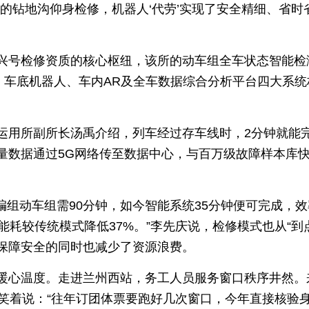
的钻地沟仰身检修，机器人‘代劳’实现了安全精细、省时
兴号检修资质的核心枢纽，该所的动车组全车状态智能检
、车底机器人、车内AR及全车数据综合分析平台四大系统
运用所副所长汤禹介绍，列车经过存车线时，2分钟就能
数据通过5G网络传至数据中心，与百万级故障样本库快速
编组动车组需90分钟，如今智能系统35分钟便可完成，效
能耗较传统模式降低37%。”李先庆说，检修模式也从“到点
保障安全的同时也减少了资源浪费。
暖心温度。走进兰州西站，务工人员服务窗口秩序井然。
他笑着说：“往年订团体票要跑好几次窗口，今年直接核验