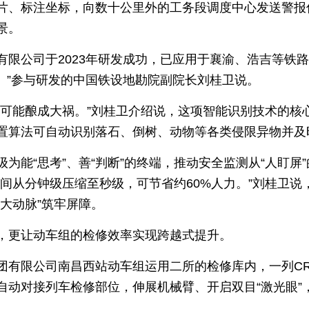
片、标注坐标，向数十公里外的工务段调度中心发送警报
景。
有限公司于2023年研发成功，已应用于襄渝、浩吉等铁
人’。”参与研发的中国铁设地勘院副院长刘桂卫说。
可能酿成大祸。”刘桂卫介绍说，这项智能识别技术的核心
置算法可自动识别落石、倒树、动物等各类侵限异物并及
为能“思考”、善“判断”的终端，推动安全监测从“人盯屏
间从分钟级压缩至秒级，可节省约60%人力。”刘桂卫说，
大动脉”筑牢屏障。
，更让动车组的检修效率实现跨越式提升。
有限公司南昌西站动车组运用二所的检修库内，一列CR4
动对接列车检修部位，伸展机械臂、开启双目“激光眼”，