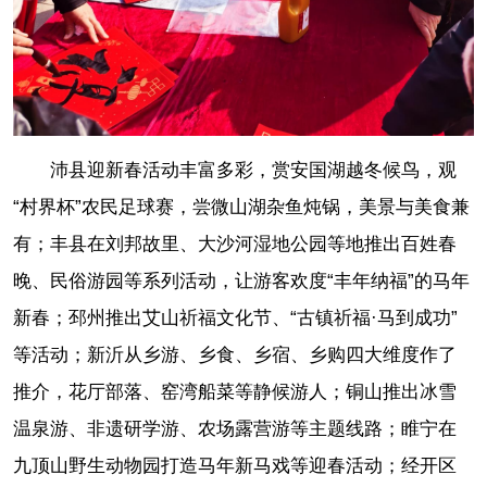
沛县迎新春活动丰富多彩，赏安国湖越冬候鸟，观
“村界杯”农民足球赛，尝微山湖杂鱼炖锅，美景与美食兼
有；丰县在刘邦故里、大沙河湿地公园等地推出百姓春
晚、民俗游园等系列活动，让游客欢度“丰年纳福”的马年
新春；邳州推出艾山祈福文化节、“古镇祈福·马到成功”
等活动；新沂从乡游、乡食、乡宿、乡购四大维度作了
推介，花厅部落、窑湾船菜等静候游人；铜山推出冰雪
温泉游、非遗研学游、农场露营游等主题线路；睢宁在
九顶山野生动物园打造马年新马戏等迎春活动；经开区