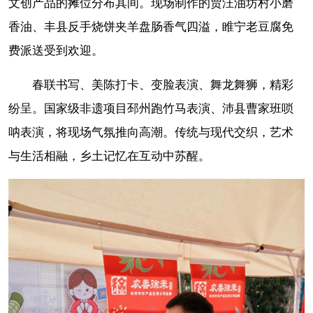
文创产品的摊位分布其间。现场制作的贾汪油坊村小磨
香油、丰县反手烧饼夹羊盘肠香气四溢，睢宁老豆腐免
费派送受到欢迎。
春联书写、美陈打卡、变脸表演、舞龙舞狮，精彩
纷呈。国家级非遗项目邳州跑竹马表演、沛县曹家班唢
呐表演，将现场气氛推向高潮。传统与现代交织，艺术
与生活相融，乡土记忆在互动中苏醒。