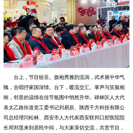
台上，节目纷呈。旗袍秀雅韵流淌，武术展中华气
魄，合唱抒家国深情。台下，暖流交汇。掌声与笑脸相
映，邻里的温情在佳节氛围中悄然升华。碑林区人大代
表太乙路街道党工委书记刘易辰、陕西千方科技有限公
司总经理闫松林、西安市人大代表西安联邦口腔医院院
长邓邦莲来到居民中间，与大家亲切交流，共赏节目，