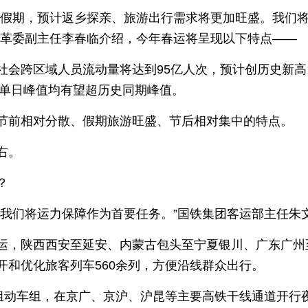
9天假期，预计返乡探亲、旅游出行需求将更加旺盛。我们
改革委副主任李春临介绍，今年春运将呈现以下特点——
社会跨区域人员流动量将达到95亿人次，预计创历史新高。
和单日峰值均有望超历史同期峰值。
节前相对分散、假期旅游旺盛、节后相对集中的特点。
右。
？
，我们将运力保障作为首要任务。”国铁集团客运部主任朱
，陕西西安至延安、内蒙古包头至宁夏银川、广东广州至湛
开和优化旅客列车560余列，方便沿线群众出行。
1组动车组，在京广、京沪、沪昆等主要高铁干线通道开行