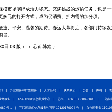
规模市场演绎成活力姿态。充满挑战的运输任务，也是一
更多元的打开方式，成为促消费、扩内需的加分项。
便捷、平安、温馨的期待。春运大幕将启，各部门持续发
图景。
30日 03 版 ）（ 记者 韩鑫 ）
们
|
外宣服务和广告服务
|
人才招聘
|
联系我们
|
公告
|
声明
|
报警服务
|
12321垃圾信息举报中心
|
总机：（86-10）88828000
|
违法
0089 号-1
|
互联网新闻信息服务许可证 10120170004 号
|
京公网安备 110108