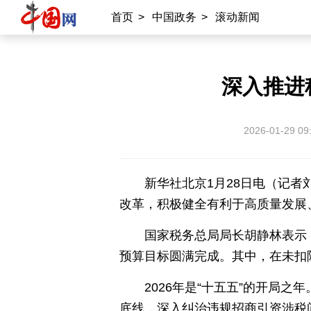
首页
>
中国政务
>
滚动新闻
北京时间
记录中国
数字经济
深入推进
外宣平台
丝路中国
中国湖北
中部纵览
2026-01-29 09
常德
兴安岭上兴安盟
Hello天津
秀山丽水
新华社北京1月28日电（记者
改革，积极健全有利于高质量发展
国家税务总局局长胡静林表示，
预算目标圆满完成。其中，在未扣除
2026年是“十五五”的开局
底线，深入纠治违规招商引资涉税