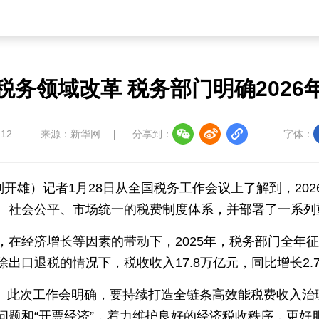
中国溯源
数智中国
康养中国
影视
税务领域改革 税务部门明确2026
中国四川
七彩云南
浪潮资讯
衢州有礼
:12
来源：新华网
分享到：
字体：
圣洁西藏
天辽地宁
壮美广西
大美黑
刘开雄）记者1月28日从全国税务工作会议上了解到，20
、社会公平、市场统一的税费制度体系，并部署了一系列
在经济增长等因素的带动下，2025年，税务部门全年征
出口退税的情况下，税收收入17.8万亿元，同比增长2.
之年。此次工作会明确，要持续打造全链条高效能税费收入治
问题和“开票经济”，着力维护良好的经济税收秩序，更好