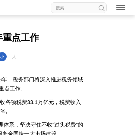
动漫
高校中国
印象中国
年重点工作
新温州
海丝
海峡
小
大
龙江
Hello重庆
今日山西
26年，税务部门将深入推进税务领域
重点工作。
收各项税费33.1万亿元，税费收入
7%。
理体系，坚决守住不收“过头税费”的
服务全国统一大市场建设。