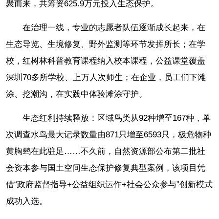
聚而来，共筹资625.9万元投入生态保护。
在治理一线，专业的志愿者队伍逐渐成长起来，在
生态导览、生境修复、野外监测等环节发挥所长；在学
校，红树林科普教育课程纳入校本课程，公益课堂覆盖
深圳70多所学校、上万人次师生；在企业，员工们下滩
涂、挖潮沟，在实践中体验滩涂守护。
生态红利持续释放：区域鸟类从92种增至167种，单
次调查水鸟最大记录数量由871只增至6593只，极危物种
黄胸鹀在此驻足……不久前，自然资源部公布第二批社
会资本参与国土空间生态保护修复典型案例，该项目凭
借“政府监督指导+公益组织运作+社会公众参与”创新模式
成功入选。