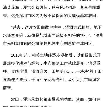
油菜花海，夏赏金葵凤荷，秋有风吹稻浪，冬享果园飘
香。这是深圳市区内为数不多保留的大规模基本农田。
“过去，这片农田由散户耕种，灌溉方式粗放、地下
水随意开采，就像是与城市面貌极不相符的‘补丁’。”深圳
市光明集团有限公司策划规划中心副总监牛津回忆。
2018年起，相关土地经逐步规整后，以租赁形式开
展规模化耕种与经营，生态修复工作就此展开：沟渠重
整、道路连通、灌溉升级、田埂美化……一块块“补丁田”
逐渐连片成形，千亩油菜花海亮相，吸引大批市民游客
前来。
农田，逐渐承载起都市景观的功能。然而，如何在