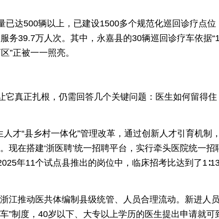
已达500辆以上，已建设1500多个规范化巡回诊疗点位，
服务39.7万人次。其中，永嘉县的30辆巡回诊疗车依据“
盲区”正被一一照亮。
让它真正扎根，仍需回答几个关键问题：医生如何留得住
卫生人才“县乡村一体化”管理改革，通过创新人才引育机制，
。现在搭建‘浙医聘’统一招聘平台，实行牵头医院统一招
25年11个试点县推出的岗位中，临床招考比达到了1∶1
”。浙江推动医共体编制县级统管、人员合理流动。新进人
通车”制度，40岁以下、大专以上学历的医生提出申请就