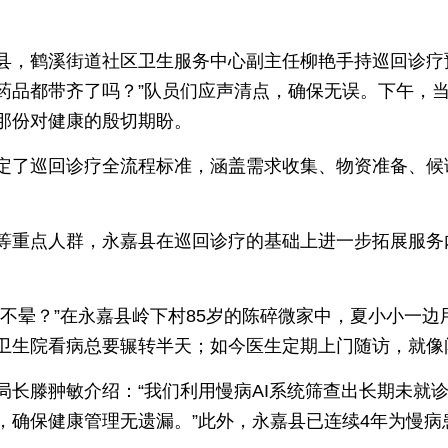
县，鹤溪街道社区卫生服务中心副主任柳艳手持巡回诊疗
药品都带齐了吗？”队员们应声清点，确保无误。下午，
那份对健康的殷切期盼。
定了巡回诊疗全流程标准，涵盖需求收集、物资准备、候
等重点人群，永嘉县在巡回诊疗的基础上进一步拓展服务
晕不晕？”在永嘉县岭下村85岁的陈碎微家中，夏小小一
卫生院看病总要辗转半天；如今医生定期上门随访，就像
局长滕翀敏介绍：“我们利用慢病AI系统筛查出长期未就
，确保健康管理无遗漏。”此外，永嘉县已连续4年为慢病