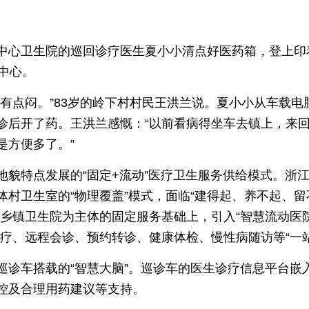
中心卫生院的巡回诊疗医生夏小小清点好医药箱，登上印着
中心。
口有点闷。”83岁的岭下村村民王洪兰说。夏小小从车载
诊后开了药。王洪兰感慨：“以前看病得坐车去镇上，来
是方便多了。”
貌特点发展的“固定+流动”医疗卫生服务供给模式。浙江
村卫生室的“物理覆盖”模式，面临“建得起、养不起、留
乡镇卫生院为主体的固定服务基础上，引入“智慧流动医院
诊疗、远程会诊、预约转诊、健康体检、慢性病随访等“一
巡诊车搭载的“智慧大脑”。巡诊车的医生诊疗信息平台嵌
控及合理用药建议等支持。