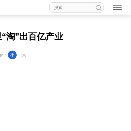
“淘”出百亿产业
体：
小
大