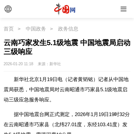
中国瓷
首页
>
中国政务
>
政务信息
国情
云南巧家发生5.1级地震 中国地震局启动
国情
助残
一带一路
三级响应
2026-01-20 11:18
来源：新华社
海洋
草原
湾区
新华社北京1月19日电（记者黄韬铭）记者从中国地
联盟
心理
老年
震局获悉，中国地震局对云南昭通市巧家县5.1级地震启
动三级应急服务响应。
据中国地震台网正式测定，2026年1月19日19时32分
在云南昭通市巧家县（北纬27.01度，东经103.41度）发