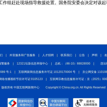
工作组赶赴现场指导救援处置。国务院安委会决定对该起
中国四川
七彩云南
浪潮资讯
衢州有礼
圣洁西藏
天辽地宁
壮美广西
大美黑
们
|
外宣服务和广告服务
|
人才招聘
|
联系我们
|
公告
|
声明
|
报警服务
|
12321垃圾信息举报中心
|
总机：（86-10）88828000
|
违法
0089 号-1
|
互联网新闻信息服务许可证 10120170004 号
|
京公网安备 110108
网络传播视听节目许可证:0105123
|
互联网宗教信息服务许可证：京（2025）0000
版权所有 中国互联网新闻中心
Copyright © China.org.cn. All Rights Reserved