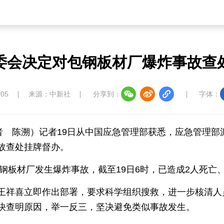
草原
湾区
联盟
心理
老年
委会决定对包钢板材厂爆炸事故查
中国大洋协会
中国藏学研究中心
南南人
:05
来源：中新社
分享到：
字体：
记者 陈溯）记者19日从中国应急管理部获悉，应急管理
故查处挂牌督办。
教育
儒学
娱乐
微视
生活
包钢板材厂发生爆炸事故，截至19日6时，已造成2人死亡、
中国溯源
数智中国
康养中国
影视
王祥喜立即作出部署，要求科学组织搜救，进一步核清人
快查明原因，举一反三，坚决避免类似事故发生。