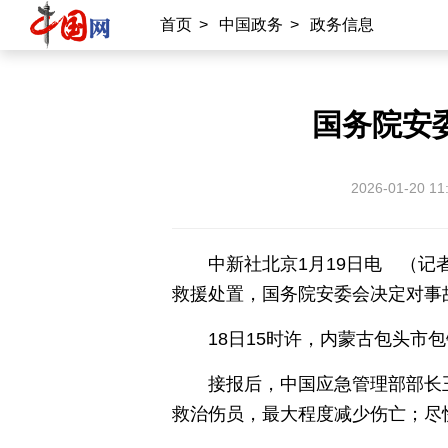
首页
>
中国政务
>
政务信息
国情
助残
一带一路
海洋
承建网站
国务院安
中国公共关系协会
南南合作知识分享
2026-01-20 11
雍和宫
中国大洋事务管理局
中新社北京1月19日电 （
专业平台
救援处置，国务院安委会决定对事
中国供应商
商务
物联
应急
18日15时许，内蒙古包头市
北京时间
记录中国
数字经济
接报后，中国应急管理部部长
救治伤员，最大程度减少伤亡；尽
外宣平台