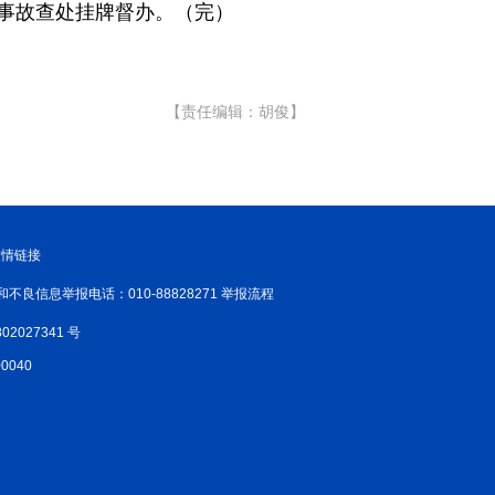
事故查处挂牌督办。（完）
新温州
海丝
海峡
龙江
Hello重庆
今日山西
【责任编辑：胡俊】
友情链接
和不良信息举报电话：010-88828271 举报流程
02027341 号
040