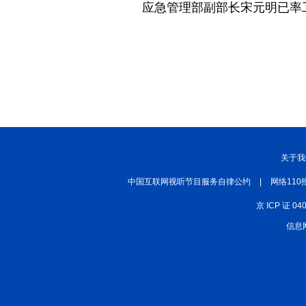
应急管理部副部长宋元明已率
丝路中国
中国湖北
中部纵览
常德
兴安岭上兴安盟
Hello天津
秀山丽水
关于我
中国互联网视听节目服务自律公约
|
网络110
京 ICP 证 04
信息