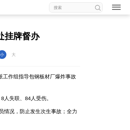
处挂牌督办
权论坛
中国妇女儿童博物馆
小
大
部派工作组指导包钢板材厂爆炸事故
食品
道家文化
音乐
8人失联、84人受伤。
动漫
高校中国
印象中国
员情况，防止发生次生事故；全力