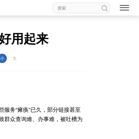
动漫
高校中国
印象中国
正好用起来
新温州
海丝
海峡
龙江
Hello重庆
今日山西
小
大
服务“瘫痪”已久，部分链接甚至
致群众查询难、办事难，被吐槽为