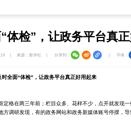
中国溯源
数智中国
康养中国
影视
“体检”，让政务平台真
中国四川
七彩云南
浪潮资讯
衢州有礼
圣洁西藏
天辽地宁
壮美广西
大美黑
:19
来源：新华社
分享到：
字体：
及时全面“体检”，让政务平台真正好用起来
新定格在两三年前；栏目众多、花样不少，点开就发现一些
地方调研发现，有的政务网站和政务新媒体账号停摆，导