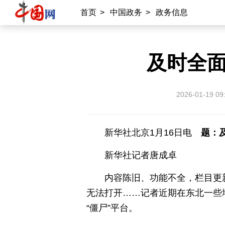
北京时间
记录中国
数字经济
首页
>
中国政务
>
政务信息
外宣平台
及时全面
丝路中国
中国湖北
中部纵览
常德
兴安岭上兴安盟
Hello天津
2026-01-19 09
秀山丽水
新华社北京1月16日电
题：
新华社记者唐成卓
内容陈旧、功能不全，栏目更
无法打开……记者近期在东北一些
“僵尸”平台。