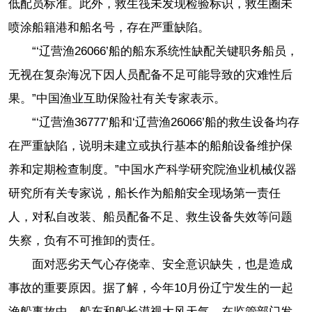
低配员标准。此外，救生筏未发现检验标识，救生圈未
喷涂船籍港和船名号，存在严重缺陷。
“‘辽营渔26066’船的船东系统性缺配关键职务船员，
无视在复杂海况下因人员配备不足可能导致的灾难性后
果。”中国渔业互助保险社有关专家表示。
“‘辽营渔36777’船和‘辽营渔26066’船的救生设备均存
在严重缺陷，说明未建立或执行基本的船舶设备维护保
养和定期检查制度。”中国水产科学研究院渔业机械仪器
研究所有关专家说，船长作为船舶安全现场第一责任
人，对私自改装、船员配备不足、救生设备失效等问题
失察，负有不可推卸的责任。
面对恶劣天气心存侥幸、安全意识缺失，也是造成
事故的重要原因。据了解，今年10月份辽宁发生的一起
渔船事故中，船东和船长漠视大风天气，在监管部门发