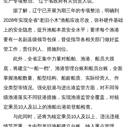
生产专项整治。”辽宁省政府有关负责人说。
据了解，辽宁已开展为期三年的专项整治，明确到
2028年实现全省“老旧小木”渔船应改尽改，弥补硬件基础
上的安全隐患，提升渔船本质安全水平；要求每个渔港
要有一名副县级领导包保，督促指导各相关部门做好监
管工作，责任到人、措施到位。
此外，全省正集中力量对船舶、渔港、船员大摸
底，将建立“一船一档”、渔港管理台账和船员台账，全面
掌握渔船数量、船型结构、船龄船质、实际经营人、作
业类型等情况。强化驻港与进出港监管方面，对不同等
级渔港落实不同驻港措施，实现渔港监管全覆盖，对核
定乘员10人及以上的渔船出港前登船检查。
与此同时，还将为核定乘员10人及以上、违法违规
情节严重、大中型老旧渔船建立台账，纳入重点管理，