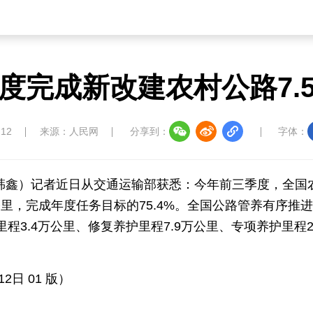
草原
湾区
联盟
心理
老年
度完成新改建农村公路7.
中国大洋协会
中国藏学研究中心
南南人
:12
来源：人民网
分享到：
字体：
者韩鑫）记者近日从交通运输部获悉：今年前三季度，全国农
公里，完成年度任务目标的75.4%。全国公路管养有序
教育
儒学
娱乐
微视
生活
里程3.4万公里、修复养护里程7.9万公里、专项养护里程2
中国溯源
数智中国
康养中国
影视
2日 01 版）