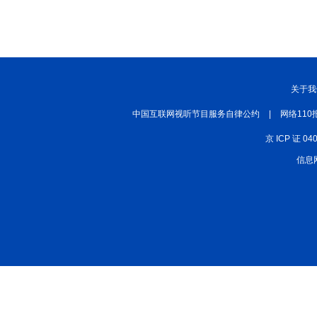
丝路中国
中国湖北
中部纵览
常德
兴安岭上兴安盟
Hello天津
秀山丽水
关于我
中国互联网视听节目服务自律公约
|
网络110
京 ICP 证 04
信息