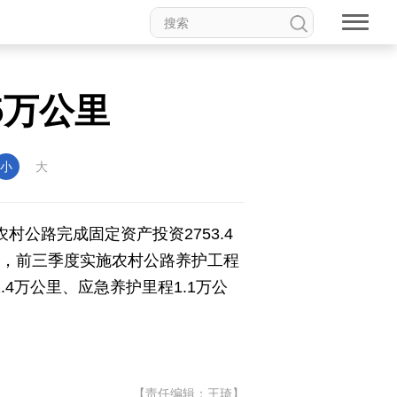
5万公里
权论坛
中国妇女儿童博物馆
小
大
村公路完成固定资产投资2753.4
推进，前三季度实施农村公路养护工程
食品
道家文化
音乐
.4万公里、应急养护里程1.1万公
动漫
高校中国
印象中国
【责任编辑：王琦】