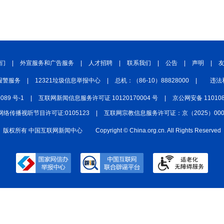
中国四川
七彩云南
浪潮资讯
衢州有礼
圣洁西藏
天辽地宁
壮美广西
大美黑
们
|
外宣服务和广告服务
|
人才招聘
|
联系我们
|
公告
|
声明
|
报警服务
|
12321垃圾信息举报中心
|
总机：（86-10）88828000
|
违法
0089 号-1
|
互联网新闻信息服务许可证 10120170004 号
|
京公网安备 110108
网络传播视听节目许可证:0105123
|
互联网宗教信息服务许可证：京（2025）0000
版权所有 中国互联网新闻中心
Copyright © China.org.cn. All Rights Reserved