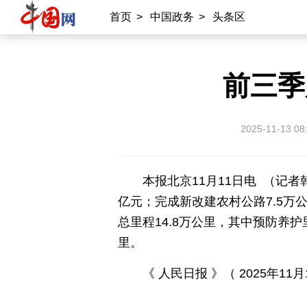
首页
>
中国政务
>
头条区
国情
助残
一带一路
海洋
承建网站
前三季
中国公共关系协会
南南合作知识分享
2025-11-13 08
雍和宫
中国大洋事务管理局
本报北京11月11日电 （记
专业平台
亿元；完成新改建农村公路7.5万
中国供应商
商务
物联
应急
总里程14.8万公里，其中预防养护
里。
北京时间
记录中国
数字经济
《 人民日报 》（ 2025年11月1
外宣平台