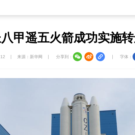
长八甲遥五火箭成功实施转
:12
来源：新华网
分享到：
字体：