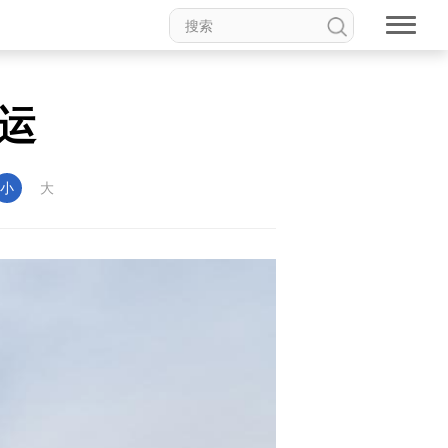
运
小
大