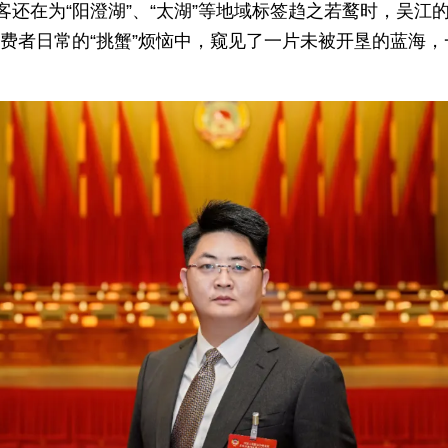
还在为“阳澄湖”、“太湖”等地域标签趋之若鹜时，吴江的
消费者日常的“挑蟹”烦恼中，窥见了一片未被开垦的蓝海