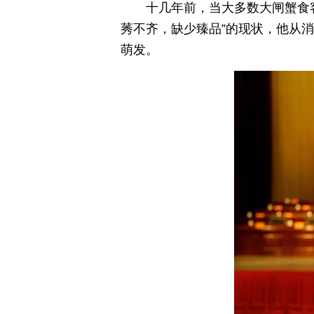
十几年前，当大多数大闸蟹食客
莠不齐，缺少臻品”的现状，他从
萌发。