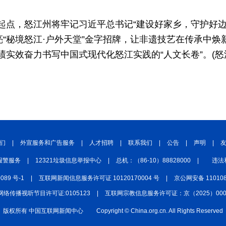
起点，怒江州将牢记习近平总书记“建设好家乡，守护好边
亮“秘境怒江·户外天堂”金字招牌，让非遗技艺在传承中
绩实效奋力书写中国式现代化怒江实践的“人文长卷”。(
们
|
外宣服务和广告服务
|
人才招聘
|
联系我们
|
公告
|
声明
|
报警服务
|
12321垃圾信息举报中心
|
总机：（86-10）88828000
|
违法
0089 号-1
|
互联网新闻信息服务许可证 10120170004 号
|
京公网安备 110108
网络传播视听节目许可证:0105123
|
互联网宗教信息服务许可证：京（2025）0000
版权所有 中国互联网新闻中心
Copyright © China.org.cn. All Rights Reserved