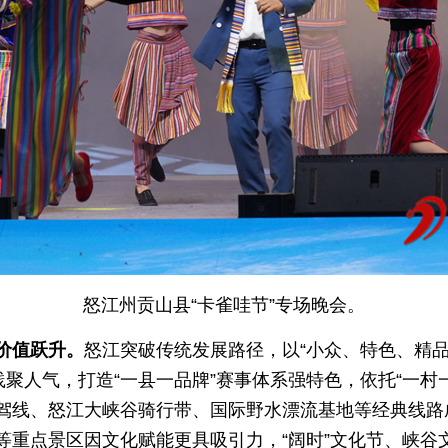
怒江州贡山县“卡雀哇节”专场晚会。
价值跃升。
怒江突破传统发展路径，以“小众、特色、精品
践聚人气，打造“一县一品牌”赛事体系强特色，依托“一村
驾线、怒江大峡谷骑行带、国际野水漂流基地等经典线路
等重点景区因文化赋能更具吸引力，“阔时”文化节、峡谷