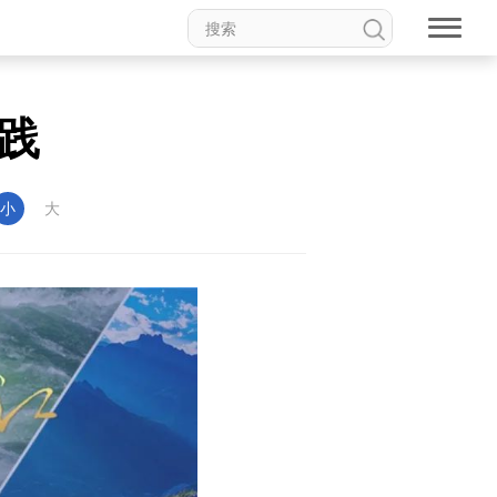
践
小
大