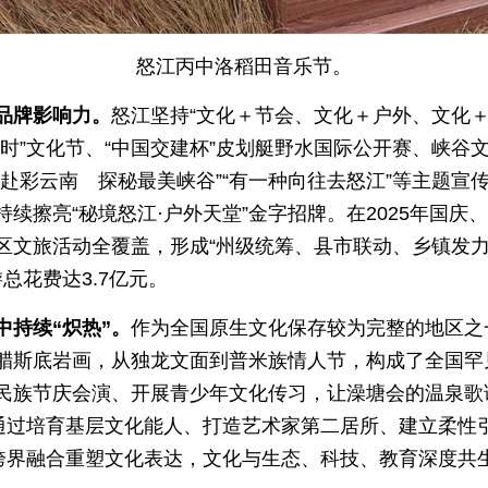
怒江丙中洛稻田音乐节。
品牌影响力。
怒江坚持“文化＋节会、文化＋户外、文化
时”文化节、“中国交建杯”皮划艇野水国际公开赛、峡谷
赴彩云南 探秘最美峡谷”“有一种向往去怒江”等主题宣传引
续擦亮“秘境怒江·户外天堂”金字招牌。在2025年国庆
区文旅活动全覆盖，形成“州级统筹、县市联动、乡镇发力
游总花费达3.7亿元。
持续“炽热”。
作为全国原生文化保存较为完整的地区之
腊斯底岩画，从独龙文面到普米族情人节，构成了全国罕
民族节庆会演、开展青少年文化传习，让澡塘会的温泉歌
。通过培育基层文化能人、打造艺术家第二居所、建立柔性
、跨界融合重塑文化表达，文化与生态、科技、教育深度共