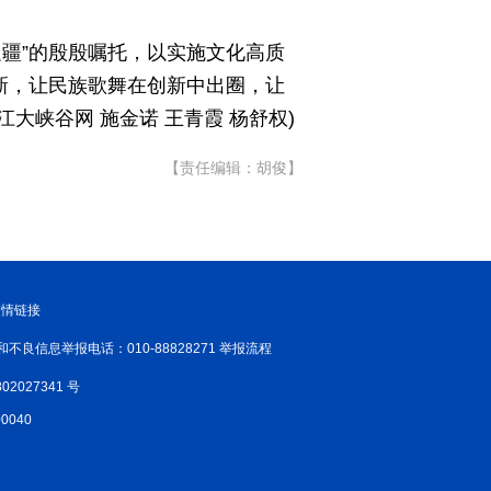
疆”的殷殷嘱托，以实施文化高质
焕新，让民族歌舞在创新中出圈，让
怒江大峡谷网
施金诺 王青霞 杨舒权)
【责任编辑：胡俊】
友情链接
和不良信息举报电话：010-88828271 举报流程
02027341 号
040