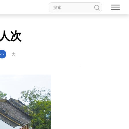
亿人次
小
大