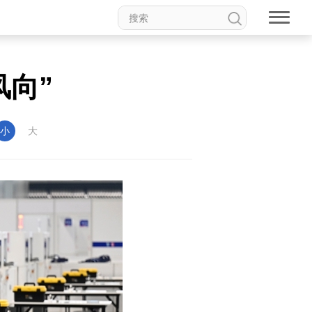
风向”
小
大