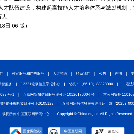
人才队伍建设，构建起高技能人才培养体系与激励机制，并
中国四川
七彩云南
浪潮资讯
衢州有礼
万人。
圣洁西藏
天辽地宁
壮美广西
大美黑
8日 06 版）
们
|
外宣服务和广告服务
|
人才招聘
|
联系我们
|
公告
|
声明
|
报警服务
|
12321垃圾信息举报中心
|
总机：（86-10）88828000
|
违法
0089 号-1
|
互联网新闻信息服务许可证 10120170004 号
|
京公网安备 110108
网络传播视听节目许可证:0105123
|
互联网宗教信息服务许可证：京（2025）0000
版权所有 中国互联网新闻中心
Copyright © China.org.cn. All Rights Reserved