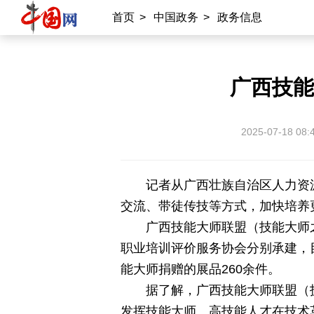
首页
>
中国政务
>
政务信息
国情
助残
一带一路
海洋
承建网站
广西技能
中国公共关系协会
南南合作知识分享
2025-07-18 08:
雍和宫
中国大洋事务管理局
记者从广西壮族自治区人力资
专业平台
交流、带徒传技等方式，加快培养
中国供应商
商务
物联
应急
广西技能大师联盟（技能大师
职业培训评价服务协会分别承建，
北京时间
记录中国
数字经济
能大师捐赠的展品260余件。
据了解，广西技能大师联盟（
外宣平台
发挥技能大师、高技能人才在技术