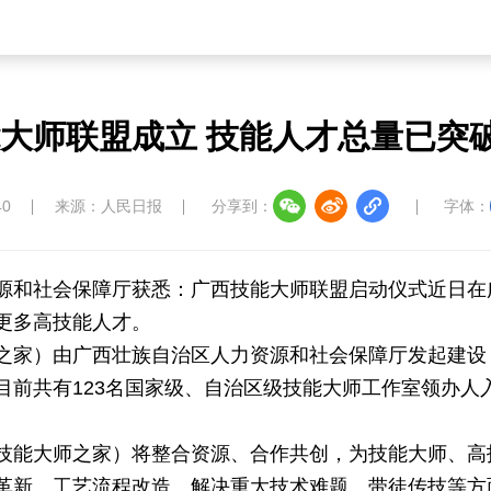
草原
湾区
联盟
心理
老年
大师联盟成立 技能人才总量已突破
中国大洋协会
中国藏学研究中心
南南人
40
来源：人民日报
分享到：
字体：
源和社会保障厅获悉：广西技能大师联盟启动仪式近日在
更多高技能人才。
教育
儒学
娱乐
微视
生活
之家）由广西壮族自治区人力资源和社会保障厅发起建设
目前共有123名国家级、自治区级技能大师工作室领办人
中国溯源
数智中国
康养中国
影视
技能大师之家）将整合资源、合作共创，为技能大师、高
革新、工艺流程改造、解决重大技术难题、带徒传技等方