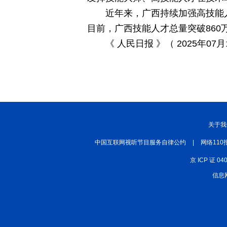
近年来，广西持续加强高技能
丝路中国
中国湖北
中部纵览
目前，广西技能人才总量突破860
常德
兴安岭上兴安盟
Hello天津
《 人民日报 》（ 2025年07月1
秀山丽水
关于我
中国互联网视听节目服务自律公约
|
网络110
京 ICP 证 04
信息