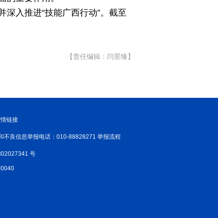
深入推进“技能广西行动”。截至
新温州
海丝
海峡
龙江
Hello重庆
今日山西
【责任编辑：闫景臻】
友情链接
和不良信息举报电话：010-88828271 举报流程
02027341 号
040