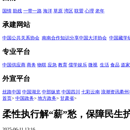
国情
助残
一带一路
海洋
草原
湾区
联盟
心理
老年
承建网站
中国公共关系协会
南南合作知识分享
中国大洋协会
中国藏学
专业平台
中国供应商
商务
物联
应急
教育
儒学
娱乐
微视
生活
食品
道家
外宣平台
丝路中国
中国湖北
中部纵览
中国四川
七彩云南
浪潮资讯
衢州
首页
>
中国政务
>
地方政务
>
甘肃省
>
柔性执行解“薪”愁，保障民生
2025-06-11 13:16