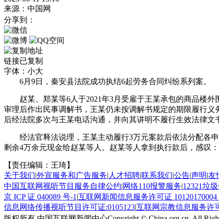
来源：中国网
分享到：
链接已复制
字体：
小
大
6月9日，秦安县法院成功执结6起劳务合同纠纷系列案。
赵某、郑某等6人于2021年3月受雇于王某承包的商品
审理后作出民事调解书，王某仍未按调解书规定的期限履行义
后经法院多次与王某电话沟通，并向其讲明不履行生效法律文
经法官释法说理，王某主动履行3万元案款后依法分配各
剩余4万余元现金给赵某等人。赵某等人拿到执行款后，感叹：
【责任编辑：王琦】
关于我们
|
外宣服务和广告服务
|
人才招聘
|
联系我们
|
公告
|
声明
|
友
中国互联网视听节目服务自律公约
|
网络110报警服务
|
12321
京 ICP 证 040089 号-1
|
互联网新闻信息服务许可证 10120170004
信息网络传播视听节目许可证:0105123
|
互联网宗教信息服务许可证：
版权所有 中国互联网新闻中心
Copyright © China.org.cn. All Righ