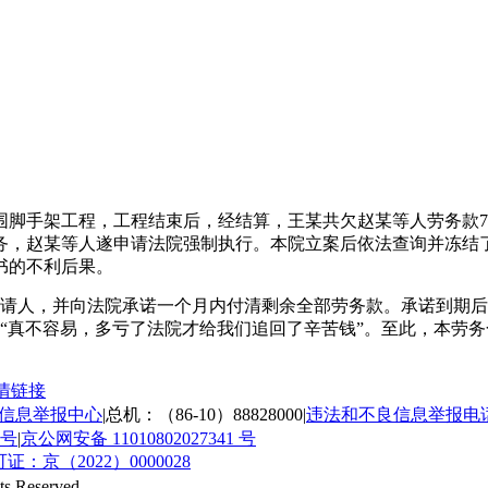
楼外围脚手架工程，工程结束后，经结算，王某共欠赵某等人劳务
务，赵某等人遂申请法院强制执行。本院立案后依法查询并冻结
书的不利后果。
申请人，并向法院承诺一个月内付清剩余全部劳务款。承诺到期
“真不容易，多亏了法院才给我们追回了辛苦钱”。至此，本劳
情链接
垃圾信息举报中心
|
总机：（86-10）88828000
|
违法和不良信息举报电话：0
 号
|
京公网安备 11010802027341 号
京（2022）0000028
ts Reserved