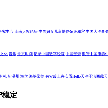
研究中心
南南人权论坛
中国妇女儿童博物馆
雍和宫
中国大洋事
文化
音乐
北京时间
记录中国
数字经济
中国溯源
数智中国
康养
有礼
新温州
海丝
海峡
常德
兴安岭上兴安盟
Hello天津
圣洁西藏
天
护稳定