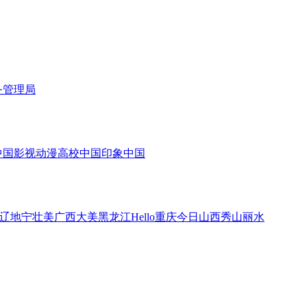
务管理局
中国
影视
动漫
高校中国
印象中国
辽地宁
壮美广西
大美黑龙江
Hello重庆
今日山西
秀山丽水