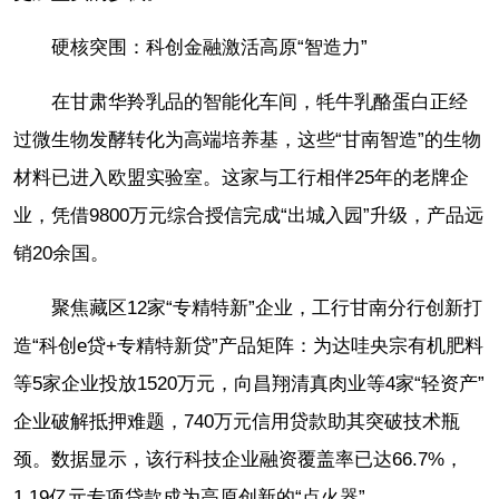
硬核突围：科创金融激活高原“智造力”
在甘肃华羚乳品的智能化车间，牦牛乳酪蛋白正经
过微生物发酵转化为高端培养基，这些“甘南智造”的生物
材料已进入欧盟实验室。这家与工行相伴25年的老牌企
业，凭借9800万元综合授信完成“出城入园”升级，产品远
销20余国。
聚焦藏区12家“专精特新”企业，工行甘南分行创新打
造“科创e贷+专精特新贷”产品矩阵：为达哇央宗有机肥料
等5家企业投放1520万元，向昌翔清真肉业等4家“轻资产”
企业破解抵押难题，740万元信用贷款助其突破技术瓶
颈。数据显示，该行科技企业融资覆盖率已达66.7%，
1.19亿元专项贷款成为高原创新的“点火器”。