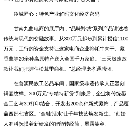
羚城匠心：特色产业解码文化经济密码
甘南九曲电商的展厅内，“品味羚城”系列产品讲述着
传统与现代的交融故事。从300万元起步到累计授信1100
万元，工行的资金支持让这家电商企业将牦牛肉干、藏
香蕈等20余种高原特产送入全国千万家庭。“三天极速放
款让我们把握住松茸季商机。”总经理庞孝通感慨。
在善源民族工艺品车间，国家级非遗传承人正錾刻
铜壶纹样。300万元“专精特新贷”到账后，企业将传统鎏
金工艺与3D打印结合，开发出200余种新式藏饰，产品覆
盖西部七省区。“金融‘活水’让千年技艺焕发新生。”创始
人罗科抚摸着新研发的智能转经筒，展露笑容。