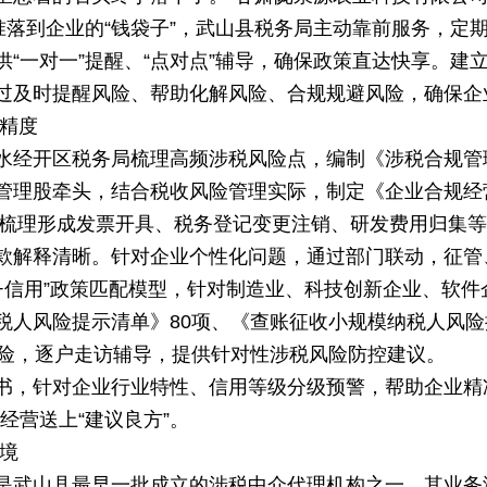
准落到企业的“钱袋子”，武山县税务局主动靠前服务，定
“一对一”提醒、“点对点”辅导，确保政策直达快享。建
过及时提醒风险、帮助化解风险、合规规避风险，确保企业
行精度
水经开区税务局梳理高频涉税风险点，编制《涉税合规管
管理股牵头，结合税收风险管理实际，制定《企业合规经
，梳理形成发票开具、税务登记变更注销、研发费用归集等
款解释清晰。针对企业个性化问题，通过部门联动，征管
+信用”政策匹配模型，针对制造业、科技创新企业、软件
税人风险提示清单》80项、《查账征收小规模纳税人风险
风险，逐户走访辅导，提供针对性涉税风险防控建议。
书，针对企业行业特性、信用等级分级预警，帮助企业精
经营送上“建议良方”。
境
是武山县最早一批成立的涉税中介代理机构之一，其业务