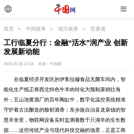
首页
>
中国政务
>
地方政务
>
甘肃省
​工行临夏分行：金融“活水”润产业 创新
发展新动能
2025-05-30 12:44
来源：中国网
在临夏经济开发区的伊客拉穆食品无菌车间内，智
能化生产线正将西北特色牛羊肉转化为预制菜销往海
外；五山池黄酒厂的百年陶缸中，数字化温控系统精准
守护着古法酿造的馥郁酒香；东乡族自治县龙泉镇的智
慧羊舍里，物联网设备实时监测着数千只湖羊的生长数
据……这些传统产业与现代科技交融的场景，正是工商