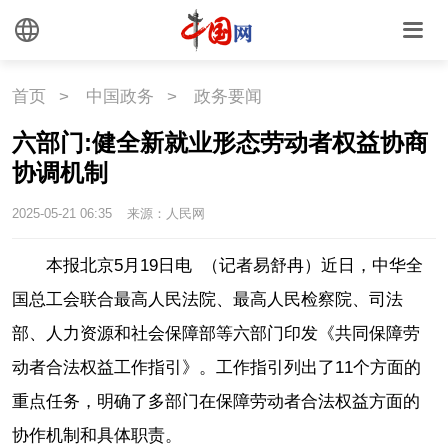
国情
助残
一带一路
首页
>
中国政务
>
政务要闻
海洋
草原
湾区
六部门:健全新就业形态劳动者权益协商
联盟
心理
老年
协调机制
2025-05-21 06:35
来源：人民网
本报北京5月19日电 （记者易舒冉）近日，中华全
国总工会联合最高人民法院、最高人民检察院、司法
部、人力资源和社会保障部等六部门印发《共同保障劳
动者合法权益工作指引》。工作指引列出了11个方面的
重点任务，明确了多部门在保障劳动者合法权益方面的
协作机制和具体职责。