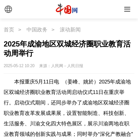
国情
国情
助残
一带一路
首页
>
中国政务
>
滚动新闻
2025年成渝地区双城经济圈职业教育活
海洋
草原
湾区
动周举行
联盟
心理
老年
2025-05-12 10:20
来源：人民网－人民日报
本报重庆5月11日电 （姜峰、姚於）2025年成渝地
区双城经济圈职业教育活动周启动仪式11日在重庆举
行。启动仪式期间，还同步举办了成渝地区双城经济圈
职业教育改革发展成果展，设置智能制造、科技创新、
生活服务、川渝文化四大特色展区，展示川渝两地在职
业教育领域的创新实践与成果；同时举办“深化产教融合”