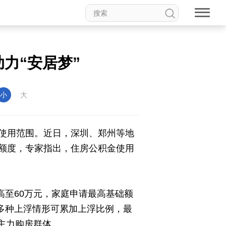
食品
道家文化
音乐
动漫
高校中国
印象中国
力“安居梦”
新温州
海丝
海峡
小
大
龙江
Hello重庆
今日山西
使用范围。近日，深圳、郑州等地
额度，专家指出，住房公积金使用
高至60万元，家庭申请最高基础额
合多种上浮情形可累加上浮比例，最
的主力购房群体。