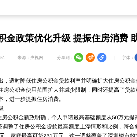
教育
儒学
娱乐
微视
生活
中国溯源
数智中国
康养中国
影视
积金政策优化升级 提振住房消费 助
中国四川
七彩云南
浪潮资讯
衢州有礼
:51
来源：央视网
分享到：
字体：
圣洁西藏
天辽地宁
壮美广西
大美黑
出，适时降低住房公积金贷款利率并明确扩大住房公积金
住房公积金使用范围扩大并减少限制，同时还提高了贷款
本，进一步提振住房消费。
级
住房公积金新政明确，个人申请最高基础额度从50万元提
同时还调整了住房公积金贷款最高额度上浮情形和比例，符
6万元，家庭最高可贷231万元，这一调整覆盖了深圳楼市