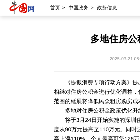
中国供应商
商务
物联
应急
首页
>
中国政务
>
政务信息
北京时间
记录中国
数字经济
多地住房公
外宣平台
丝路中国
中国湖北
中部纵览
2025-03-21 08
常德
兴安岭上兴安盟
Hello天津
《提振消费专项行动方案》提
秀山丽水
相继对住房公积金进行优化调整，
范围的延展将降低民众租房购房成
多地对住房公积金政策优化升
将于3月24日开始实施的深圳
度从90万元提高至110万元。
高上浮110%，个人最高可贷12