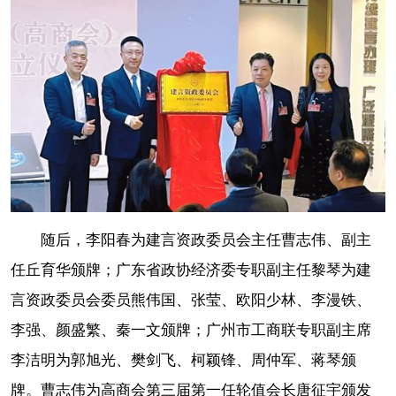
随后，李阳春为建言资政委员会主任曹志伟、副主
任丘育华颁牌；广东省政协经济委专职副主任黎琴为建
言资政委员会委员熊伟国、张莹、欧阳少林、李漫铁、
李强、颜盛繁、秦一文颁牌；广州市工商联专职副主席
李洁明为郭旭光、樊剑飞、柯颖锋、周仲军、蒋琴颁
牌。曹志伟为高商会第三届第一任轮值会长唐征宇颁发