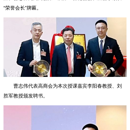
“荣誉会长”牌匾。
曹志伟代表高商会为本次授课嘉宾李阳春教授、刘
胜军教授颁发聘书。