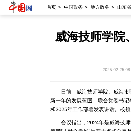
北京时间
记录中国
数字经济
首页
>
中国政务
>
地方政务
>
山东
外宣平台
威海技师学院
丝路中国
中国湖北
中部纵览
常德
兴安岭上兴安盟
Hello天津
秀山丽水
2025-02-25 08
日前，威海技师学院、威海市职
新一年的发展蓝图。联合党委书记
和2025年工作部署发表讲话。校
会议指出，2024年是威海技