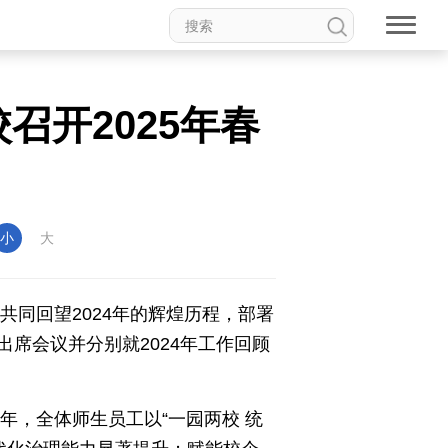
动漫
高校中国
印象中国
开2025年春
新温州
海丝
海峡
龙江
Hello重庆
今日山西
小
大
共同回望2024年的辉煌历程，部署
席会议并分别就2024年工作回顾
年，全体师生员工以“一园两校 统