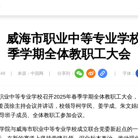
中国溯源
数智中国
康养中国
影视
省
、威海市职业中等专业学校召
中国四川
七彩云南
浪潮资讯
衢州有礼
季学期全体教职工大会
圣洁西藏
天辽地宁
壮美广西
大美黑
:49
来源：中国网
分享到：
字体：
业中等专业学校召开2025年春季学期全体教职工大会，
姜茂徐主持会议并讲话，校领导柯学民、姜学成、朱文娟出
领导班子成员、全体教职工参加会议。
师学院与威海市职业中等专业学校成立联合党委新起点的一