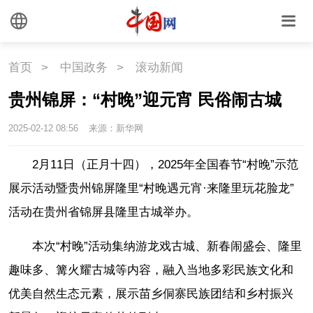
首页
>
中国政务
>
滚动新闻
贵州锦屏：“村晚”迎元宵 民俗闹古城
2025-02-12 08:56
来源：新华网
2月11日（正月十四
）
，2025年全国春节“村晚”示范
展示活动暨贵州锦屏隆里“村晚遇元宵·来隆里玩花脸龙”
活动在贵州省锦屏县隆里古城举办。
本次“村晚”活动集纳游龙戏古城、新春闹盛会、隆里
趣味多、篝火耀古城等内容，融入当地多彩民族文化和
优美自然生态元素，展示苗乡侗寨民族团结和乡村振兴