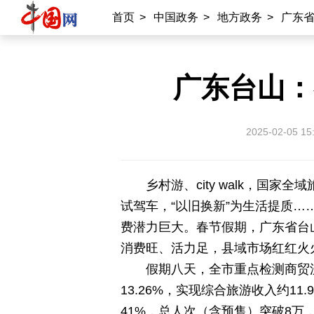
首页
>
中国政务
>
地方政务
>
广东
广东台山：
2025-02-05 15
乡村游、city walk，国
试驾车，“以旧换新”为生活提质…
费潜力巨大。春节假期，广东省台
消费旺、活力足，县域市场红红火
假期八天，全市重点检测商贸流通
13.26%，实现综合旅游收入约11
41%，总人次（含预售）突破8万