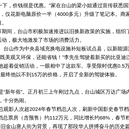
了一下，价钱很是优惠。”家在台山的梁小姐通过宣传获悉
”优惠，仅花新电脑原价一半（4000多元）升级了笔记本。
口。
节期间，台山市积极加速推进以旧换新政策的实施，组织了
”活动，极大地激发了市场的消费活力。
。台山作为中央县域充换电设施补短板试点县，以新能源
，既美观又环保，还能省钱！”李先生驾驶着新买的比亚迪
他趁着促销活动，一眼相中了这款车。享受限时优惠0.5
，最终他以不到15万的价格，开启了全新的驾驶体验。
是“新年俗”。正月初三上午刚过九点，台山城区万达广场
，十分热闹。
总观影人次超2024年春节档总人次，刷新中国影史春节
春节档总票房（含预售）约112万元，同比增长约68%，春
900年旧金山唐人街为背景，再现了那段华人拼搏奋斗的历