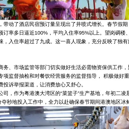
，带动了酒店民宿预订量呈现出了井喷式增长。春节假期
订率多日逼近100%，平均入住率95%以上。望岗碉楼、
睐，入住率超过了九成。这一喜人现象，充分反映了独有
商务、市场监管等部门切实做好生活必需物资保供工作，
专项监督抽检和对餐饮经营服务的监督指导， 积极做好
费投诉举报渠道，让消费放心又舒心。
公司，作为粤港澳大湾区的“菜篮子”生产基地，年初二凌
争分夺秒地投入工作中，全力以赴确保春节期间港澳地区冰