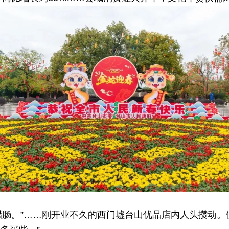
塔腊肠。”……刚开业不久的西门墟台山优品店内人头攒动