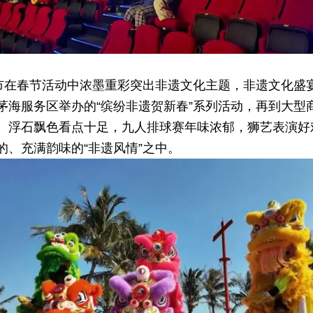
山市在春节活动中浓墨重彩突出非遗文化主题，非遗文化盛
茅海服务区举办的“缤纷非遗贺新春”系列活动，再到大型
。浮石飘色看点十足，九人排球赛年味浓郁，狮艺表演好
、充满韵味的“非遗风情”之中。