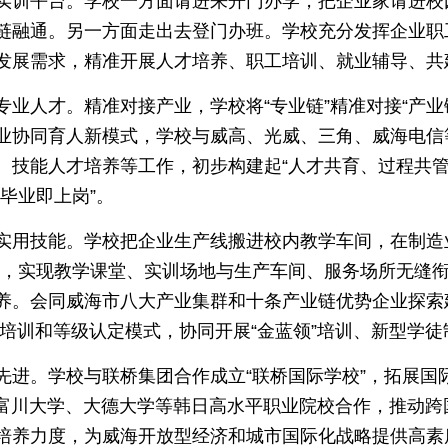
实训平台。学校一方面请进来开门办学，把企业家请进校
链融通。另一方面走出去登门办班。学校充分发挥企业职
发展需求，精准开展人才培养、职工培训、就业辅导、共
业人才。精准对接产业，学校将“专业链”精准对接“产业
业协同育人新模式，学校与威高、光威、三角、威海电信
、技能人才培养等工作，初步构建起“人才共育、过程共管
毕业即上岗”。
实用技能。学校把企业生产线搬进校内教学车间，在制造
场景，实现教学课堂、实训场地与生产车间、服务场所无缝
养。会同威海市八大产业集群和十条产业链优势企业探索建
能培训和等级认定模式，协同开展“金蓝领”培训、新型学
进。学校与联桥集团合作成立“联桥国际学校”，拓展国际
与富川大学、大德大学等韩日高水平职业院校合作，推动
培养力度，为威海开放型经济和城市国际化战略提供高素