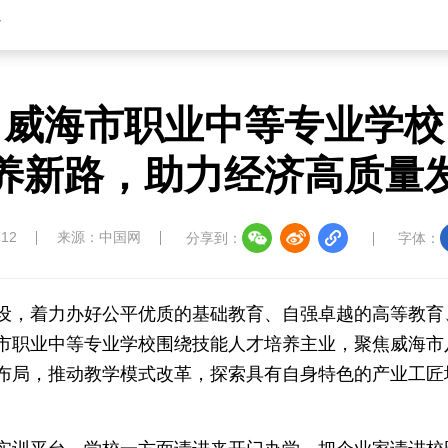
省
中国四川
七彩云南
浪潮资讯
衢州有礼
圣洁西藏
天辽地宁
壮美广西
大美黑
、威海市职业中等专业学校
养新路，助力经济高质量
:12
来源：中国网
分享到：
字体：
设，着力办好公平优质的基础教育、自强卓越的高等教育
市职业中等专业学校围绕技能人才培养主业，聚焦威海市
布局，推动教学模式改革，探索具有自身特色的产业工匠