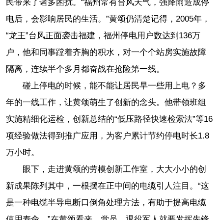
民带来了诸多困扰。“福州常有台风天气，强降雨造成停
电后，会影响居民的生活。”黄颂仍清楚记得，2005年，
“龙王”台风正面袭击福建，福州停电用户数达到136万
户，他和同事蹚着齐胸的积水，对一个个站房实施故障
隔离，连续半个多月都奋战在抢险第一线。
碰上停电的时候，能不能让居民早一些用上电？多
年的一线工作，让黄颂萌生了创新的念头。他带领班组
实施精细化运检，创新总结的“低压路径快速检索法”等16
项经验做法得到推广应用，为客户累计节约停电时长1.8
万小时。
眼下，走进黄颂的劳模创新工作室，大大小小的创
新成果陈列其中，一根摆在正中间的电缆引人注目。“这
是一种电缆半导电断口倒角处理方法，有助于提高电缆
使用寿命。”在黄颂看来，党员、退役军人就要发挥先锋