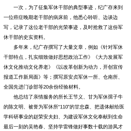
一次，为了征集军休干部的典型事迹，纪广存来到
一位癌症晚期老干部的病床前，他悉心聆听、边谈边
写，记录了这位老干部的光荣事迹，及时抢救了这份军
休干部的史实资料。
多年来，纪广存撰写了大量文章，例如《针对军休
干部特点，扎实细致做好思想政治工作》《大力发展军
休文化推动文化养老》《以改革创新为动力，开创宣传
报道工作新局面》等；撰写原安贞军休一所、仓南所、
全国先进门诊部等20余份经验材料。
他总结了亲情服务的所长王节义、甘为军休孺子牛
的陈文明、被誉为军休所“110”的甘忠森、把遗体献给医
学科研事业的赵荣安夫妇、为建设军休文化奉献到生命
最后一刻的吴艳春、坚持学雷锋做好事数十载的游凤才