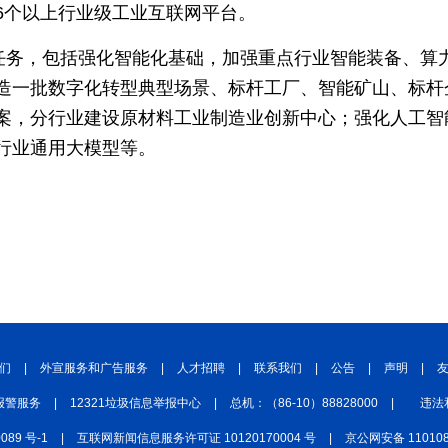
6个以上行业级工业互联网平台。
项任务，包括强化智能化基础，加强重点行业智能装备、算
造一批数字化转型典型场景、标杆工厂、智能矿山、标杆
案，分行业建设原材料工业制造业创新中心；强化人工智
行业通用大模型等。
们
|
外宣服务和广告服务
|
人才招聘
|
联系我们
|
公告
|
声明
|
报警服务
|
12321垃圾信息举报中心
|
总机：（86-10）88828000
|
违法
0089 号-1
|
互联网新闻信息服务许可证 10120170004 号
|
京公网安备 110108