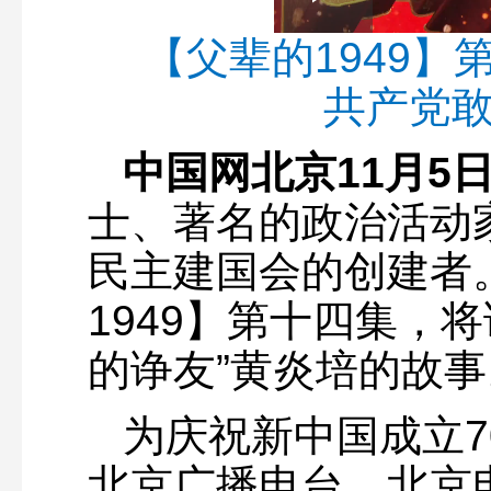
Play
0:00
/
--:--
Play
【父辈的1949
1.86%
Video
共产党
中国网北京11月5
士、著名的政治活动
民主建国会的创建者
1949】第十四集，
的诤友”黄炎培的故事
为庆祝新中国成立
北京广播电台、北京