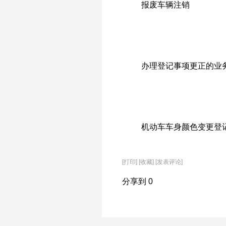
报废车辆注销
办理登记事项更正的业
机动车车身颜色变更登
[
打印
]
[收藏]
[发表评论]
分享到
0