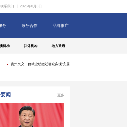
澳机构
驻外机构
地方政府
贵州兴义：促就业助搬迁群众实现“安居梦”
刘琦岩：“开放、融合、共享”