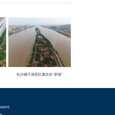
长沙橘子洲景区遭洪水“穿洲”