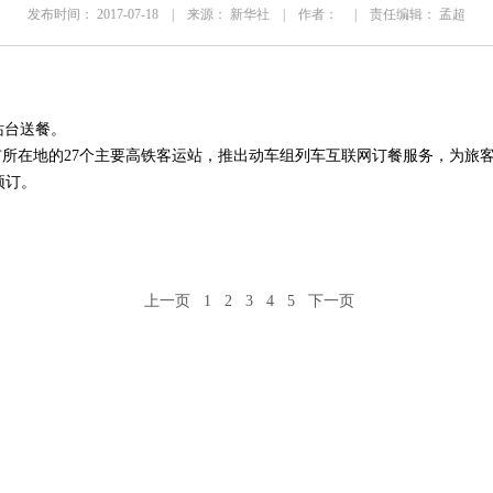
发布时间： 2017-07-18 | 来源： 新华社 | 作者： | 责任编辑： 孟超
站台送餐。
所在地的27个主要高铁客运站，推出动车组列车互联网订餐服务，为旅
预订。
上一页
1
2
3
4
5
下一页